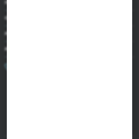
INFORMACJE
OBSŁUGA KLIENTA
MOJE KONTO
MASZ PYTANIE?
+48 502 050 479
Zapraszamy pon.-pt. 9.00-15.00
sklep@agrii.pl
FORMULARZ KONTAKTOWY