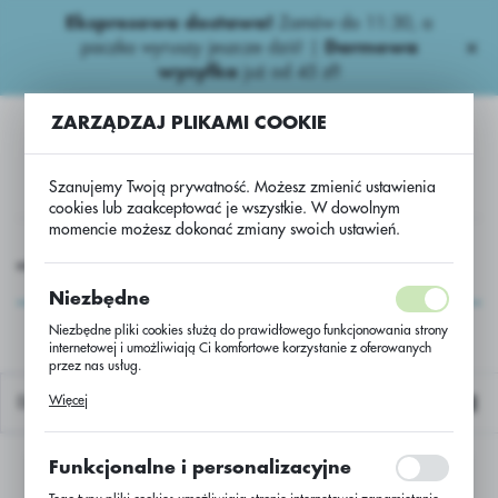
Ekspresowa dostawa!
Zamów do 11:30, a
USTAWIENIA REGIONALNE
paczka wyruszy jeszcze dziś! |
Darmowa
wysyłka
już od 45 zł!
Lokalizacja
ZARZĄDZAJ PLIKAMI COOKIE
Polska
Język
Szanujemy Twoją prywatność. Możesz zmienić ustawienia
polski
cookies lub zaakceptować je wszystkie. W dowolnym
momencie możesz dokonać zmiany swoich ustawień.
Waluta
iepestycydowe
Nawozy dolistne Niepestycydowe
Ferti Ca
Polski złoty (PLN)
Ferti Ca
Niezbędne
Niezbędne pliki cookies służą do prawidłowego funkcjonowania strony
internetowej i umożliwiają Ci komfortowe korzystanie z oferowanych
ZAPISZ
przez nas usług.
Pliki cookies odpowiadają na podejmowane przez Ciebie działania w
Więcej
Domyślnie
celu m.in. dostosowania Twoich ustawień preferencji prywatności,
logowania czy wypełniania formularzy. Dzięki plikom cookies strona, z
której korzystasz, może działać bez zakłóceń.
Funkcjonalne i personalizacyjne
Nie znaleziono produktów w tej kategorii:
Proszę wybrać inną kategorię.