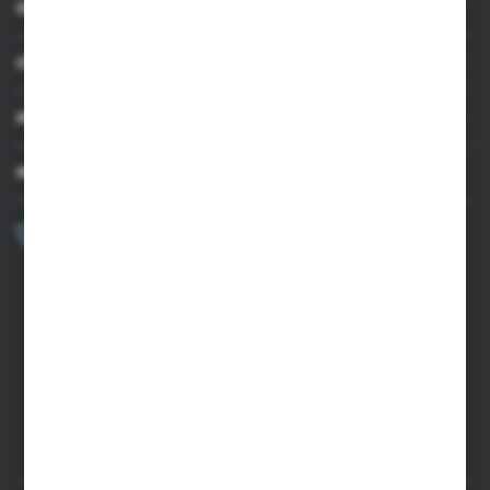
INFORMACJE
OBSŁUGA KLIENTA
MOJE KONTO
MASZ PYTANIE?
+48 502 050 479
Zapraszamy pon.-pt. 9.00-15.00
sklep@agrii.pl
FORMULARZ KONTAKTOWY