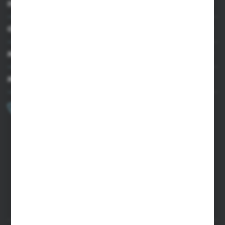
INFORMACJE
OBSŁUGA KLIENTA
MOJE KONTO
MASZ PYTANIE?
+48 502 050 479
Zapraszamy pon.-pt. 9.00-15.00
sklep@agrii.pl
FORMULARZ KONTAKTOWY