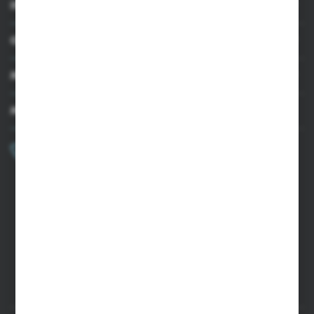
INFORMACJE
OBSŁUGA KLIENTA
MOJE KONTO
MASZ PYTANIE?
+48 502 050 479
Zapraszamy pon.-pt. 9.00-15.00
sklep@agrii.pl
FORMULARZ KONTAKTOWY