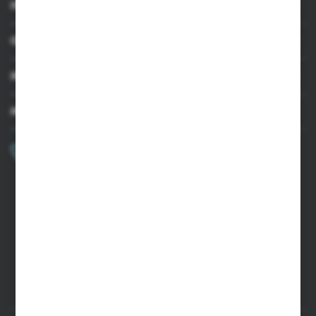
INFORMACJE
OBSŁUGA KLIENTA
MOJE KONTO
MASZ PYTANIE?
+48 502 050 479
Zapraszamy pon.-pt. 9.00-15.00
sklep@agrii.pl
FORMULARZ KONTAKTOWY