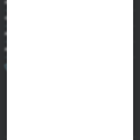
INFORMACJE
OBSŁUGA KLIENTA
MOJE KONTO
MASZ PYTANIE?
+48 502 050 479
Zapraszamy pon.-pt. 9.00-15.00
sklep@agrii.pl
FORMULARZ KONTAKTOWY