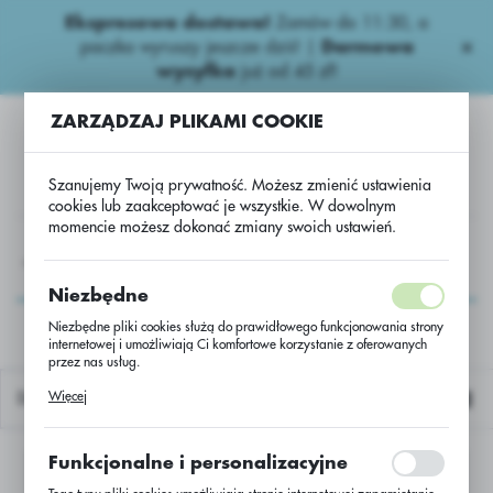
Ekspresowa dostawa!
Zamów do 11:30, a
USTAWIENIA REGIONALNE
paczka wyruszy jeszcze dziś! |
Darmowa
wysyłka
już od 45 zł!
Lokalizacja
ZARZĄDZAJ PLIKAMI COOKIE
Polska
Język
Szanujemy Twoją prywatność. Możesz zmienić ustawienia
polski
cookies lub zaakceptować je wszystkie. W dowolnym
momencie możesz dokonać zmiany swoich ustawień.
Waluta
A
Niepestycydowe
Biostymulatory.
Fertiactyl Starter.
Polski złoty (PLN)
Fertiactyl Starter.
Niezbędne
Niezbędne pliki cookies służą do prawidłowego funkcjonowania strony
internetowej i umożliwiają Ci komfortowe korzystanie z oferowanych
ZAPISZ
przez nas usług.
Pliki cookies odpowiadają na podejmowane przez Ciebie działania w
Więcej
Domyślnie
celu m.in. dostosowania Twoich ustawień preferencji prywatności,
logowania czy wypełniania formularzy. Dzięki plikom cookies strona, z
której korzystasz, może działać bez zakłóceń.
Funkcjonalne i personalizacyjne
Nie znaleziono produktów w tej kategorii:
Proszę wybrać inną kategorię.