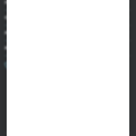
INFORMACJE
OBSŁUGA KLIENTA
MOJE KONTO
MASZ PYTANIE?
+48 502 050 479
Zapraszamy pon.-pt. 9.00-15.00
sklep@agrii.pl
FORMULARZ KONTAKTOWY