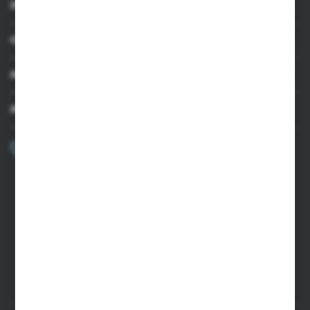
INFORMACJE
OBSŁUGA KLIENTA
MOJE KONTO
MASZ PYTANIE?
+48 502 050 479
Zapraszamy pon.-pt. 9.00-15.00
sklep@agrii.pl
FORMULARZ KONTAKTOWY