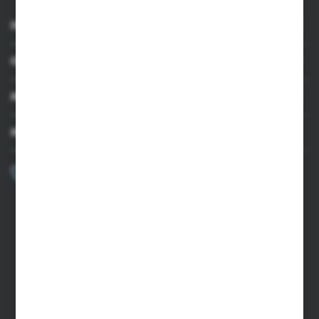
INFORMACJE
OBSŁUGA KLIENTA
MOJE KONTO
MASZ PYTANIE?
+48 502 050 479
Zapraszamy pon.-pt. 9.00-15.00
sklep@agrii.pl
FORMULARZ KONTAKTOWY