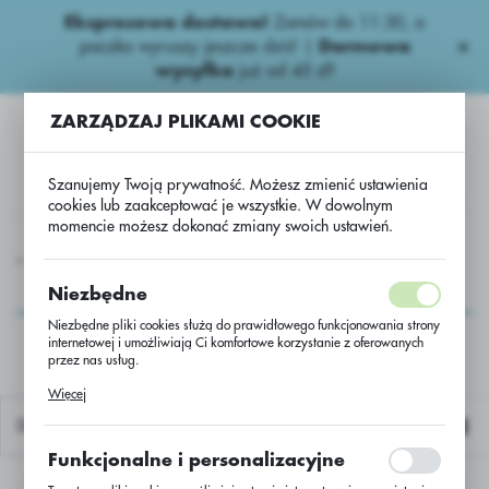
Ekspresowa dostawa!
Zamów do 11:30, a
USTAWIENIA REGIONALNE
paczka wyruszy jeszcze dziś! |
Darmowa
wysyłka
już od 45 zł!
Lokalizacja
ZARZĄDZAJ PLIKAMI COOKIE
Polska
Język
Szanujemy Twoją prywatność. Możesz zmienić ustawienia
polski
cookies lub zaakceptować je wszystkie. W dowolnym
momencie możesz dokonać zmiany swoich ustawień.
Waluta
Inne nawozy
Inne naw.
Florovit 0,55kg płynny/ szt.
Polski złoty (PLN)
Florovit 0,55kg
Niezbędne
płynny/ szt.
Niezbędne pliki cookies służą do prawidłowego funkcjonowania strony
internetowej i umożliwiają Ci komfortowe korzystanie z oferowanych
ZAPISZ
przez nas usług.
Pliki cookies odpowiadają na podejmowane przez Ciebie działania w
Więcej
celu m.in. dostosowania Twoich ustawień preferencji prywatności,
logowania czy wypełniania formularzy. Dzięki plikom cookies strona, z
Domyślnie
której korzystasz, może działać bez zakłóceń.
Funkcjonalne i personalizacyjne