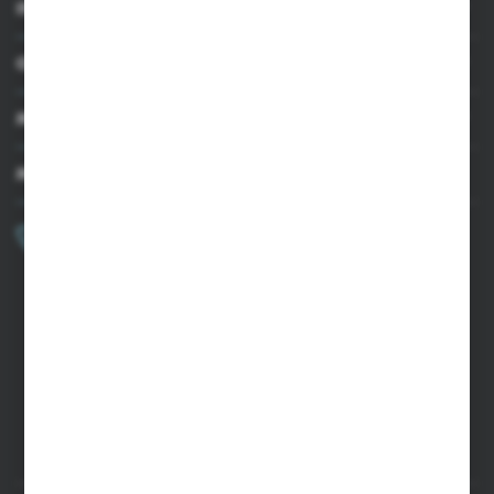
INFORMACJE
OBSŁUGA KLIENTA
MOJE KONTO
MASZ PYTANIE?
+48 502 050 479
Zapraszamy pon.-pt. 9.00-15.00
sklep@agrii.pl
FORMULARZ KONTAKTOWY