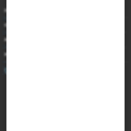
INFORMACJE
OBSŁUGA KLIENTA
MOJE KONTO
MASZ PYTANIE?
+48 502 050 479
Zapraszamy pon.-pt. 9.00-15.00
sklep@agrii.pl
FORMULARZ KONTAKTOWY