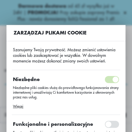
Darmowa dostawa
od 45 zł wysyłka już w
USTAWIENIA REGIONALNE
24h!
|
PROMOCJA!
Przy zakupie zaprawy Premis
Plus - nawóz donasienny foliQ Fessional za 1 zł!
Lokalizacja
ZARZĄDZAJ PLIKAMI COOKIE
Polska
Język
Szanujemy Twoją prywatność. Możesz zmienić ustawienia
polski
cookies lub zaakceptować je wszystkie. W dowolnym
momencie możesz dokonać zmiany swoich ustawień.
Waluta
xport
N.D zawiesinowe
FOCALMAX UA/RO/BG/BE/GB
Polski złoty (PLN)
FOCALMAX
Niezbędne
UA/RO/BG/BE/GB
Niezbędne pliki cookies służą do prawidłowego funkcjonowania strony
internetowej i umożliwiają Ci komfortowe korzystanie z oferowanych
ZAPISZ
przez nas usług.
Pliki cookies odpowiadają na podejmowane przez Ciebie działania w
Więcej
celu m.in. dostosowania Twoich ustawień preferencji prywatności,
logowania czy wypełniania formularzy. Dzięki plikom cookies strona, z
Domyślnie
której korzystasz, może działać bez zakłóceń.
Funkcjonalne i personalizacyjne