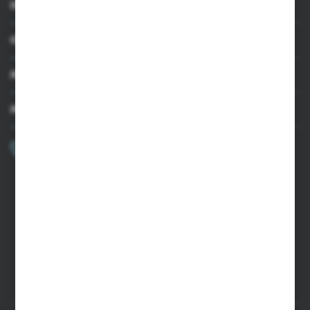
INFORMACJE
OBSŁUGA KLIENTA
MOJE KONTO
MASZ PYTANIE?
+48 502 050 479
Zapraszamy pon.-pt. 9.00-15.00
sklep@agrii.pl
FORMULARZ KONTAKTOWY