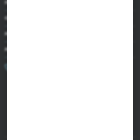
INFORMACJE
OBSŁUGA KLIENTA
MOJE KONTO
MASZ PYTANIE?
+48 502 050 479
Zapraszamy pon.-pt. 9.00-15.00
sklep@agrii.pl
FORMULARZ KONTAKTOWY