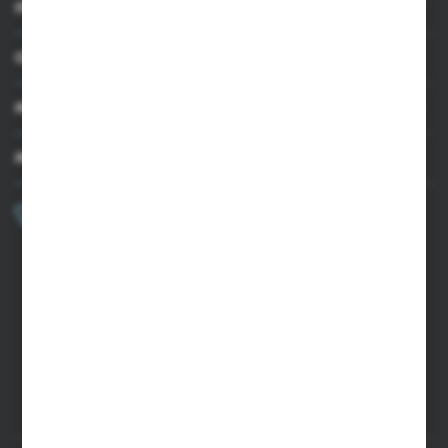
INFORMACJE
OBSŁUGA KLIENTA
MOJE KONTO
MASZ PYTANIE?
+48 502 050 479
Zapraszamy pon.-pt. 9.00-15.00
sklep@agrii.pl
FORMULARZ KONTAKTOWY