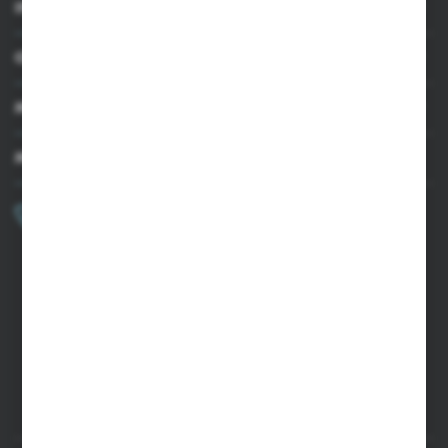
INFORMACJE
OBSŁUGA KLIENTA
MOJE KONTO
MASZ PYTANIE?
+48 502 050 479
Zapraszamy pon.-pt. 9.00-15.00
sklep@agrii.pl
FORMULARZ KONTAKTOWY