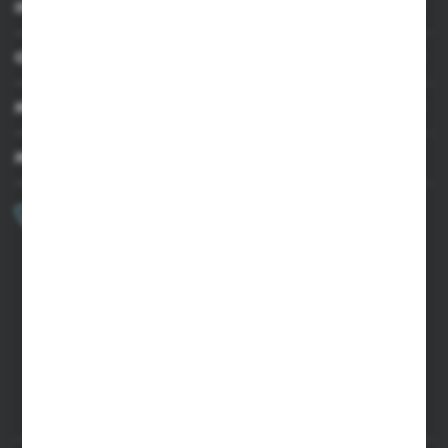
INFORMACJE
OBSŁUGA KLIENTA
MOJE KONTO
MASZ PYTANIE?
+48 502 050 479
Zapraszamy pon.-pt. 9.00-15.00
sklep@agrii.pl
FORMULARZ KONTAKTOWY