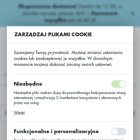
Ekspresowa dostawa!
Zamów do 11:30, a
USTAWIENIA REGIONALNE
paczka wyruszy jeszcze dziś! |
Darmowa
wysyłka
już od 45 zł!
Lokalizacja
ZARZĄDZAJ PLIKAMI COOKIE
Polska
Język
Szanujemy Twoją prywatność. Możesz zmienić ustawienia
polski
cookies lub zaakceptować je wszystkie. W dowolnym
momencie możesz dokonać zmiany swoich ustawień.
Waluta
Niepestycydowe
Nawozy dolistne.
foliQ B Borowy
Polski złoty (PLN)
foliQ B Borowy
Niezbędne
Niezbędne pliki cookies służą do prawidłowego funkcjonowania strony
internetowej i umożliwiają Ci komfortowe korzystanie z oferowanych
ZAPISZ
przez nas usług.
Pliki cookies odpowiadają na podejmowane przez Ciebie działania w
Więcej
Domyślnie
celu m.in. dostosowania Twoich ustawień preferencji prywatności,
logowania czy wypełniania formularzy. Dzięki plikom cookies strona, z
której korzystasz, może działać bez zakłóceń.
Funkcjonalne i personalizacyjne
Nie znaleziono produktów w tej kategorii:
Proszę wybrać inną kategorię.