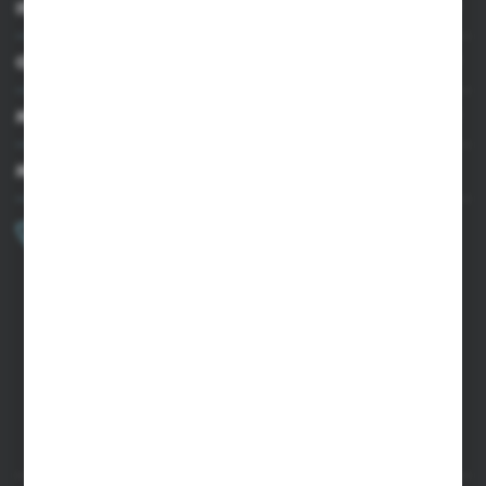
INFORMACJE
OBSŁUGA KLIENTA
MOJE KONTO
MASZ PYTANIE?
+48 502 050 479
Zapraszamy pon.-pt. 9.00-15.00
sklep@agrii.pl
FORMULARZ KONTAKTOWY