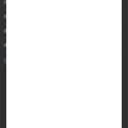
INFORMACJE
OBSŁUGA KLIENTA
MOJE KONTO
MASZ PYTANIE?
+48 502 050 479
Zapraszamy pon.-pt. 9.00-15.00
sklep@agrii.pl
FORMULARZ KONTAKTOWY