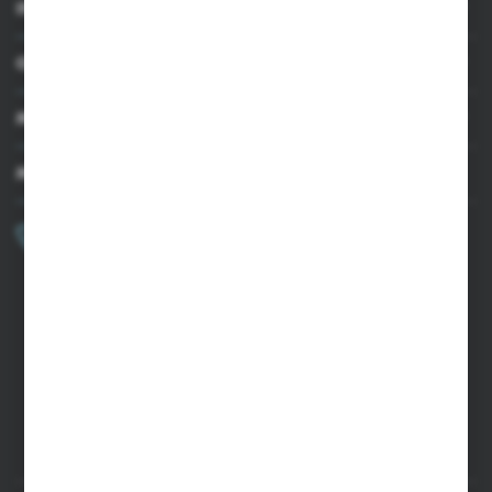
INFORMACJE
OBSŁUGA KLIENTA
MOJE KONTO
MASZ PYTANIE?
+48 502 050 479
Zapraszamy pon.-pt. 9.00-15.00
sklep@agrii.pl
FORMULARZ KONTAKTOWY