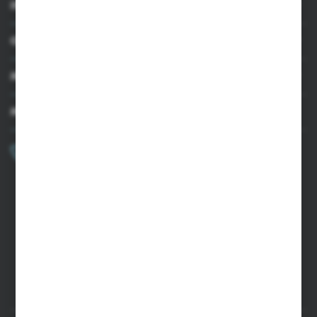
INFORMACJE
OBSŁUGA KLIENTA
MOJE KONTO
MASZ PYTANIE?
+48 502 050 479
Zapraszamy pon.-pt. 9.00-15.00
sklep@agrii.pl
FORMULARZ KONTAKTOWY