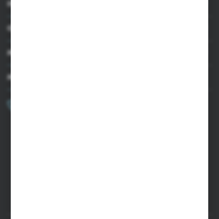
INFORMACJE
OBSŁUGA KLIENTA
MOJE KONTO
MASZ PYTANIE?
+48 502 050 479
Zapraszamy pon.-pt. 9.00-15.00
sklep@agrii.pl
FORMULARZ KONTAKTOWY