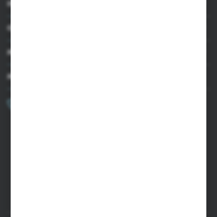
INFORMACJE
OBSŁUGA KLIENTA
MOJE KONTO
MASZ PYTANIE?
+48 502 050 479
Zapraszamy pon.-pt. 9.00-15.00
sklep@agrii.pl
FORMULARZ KONTAKTOWY