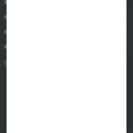
INFORMACJE
OBSŁUGA KLIENTA
MOJE KONTO
MASZ PYTANIE?
+48 502 050 479
Zapraszamy pon.-pt. 9.00-15.00
sklep@agrii.pl
FORMULARZ KONTAKTOWY