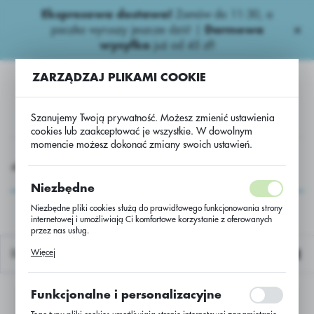
Ekspresowa dostawa!
Zamów do 11:30, a
USTAWIENIA REGIONALNE
paczka wyruszy jeszcze dziś! |
Darmowa
wysyłka
już od 45 zł!
Lokalizacja
ZARZĄDZAJ PLIKAMI COOKIE
Polska
Język
Szanujemy Twoją prywatność. Możesz zmienić ustawienia
polski
cookies lub zaakceptować je wszystkie. W dowolnym
momencie możesz dokonać zmiany swoich ustawień.
Waluta
 dolistne-export
Nawozy dolistne Export
FoliQ CuMnZn
Polski złoty (PLN)
FoliQ CuMnZn
Niezbędne
Niezbędne pliki cookies służą do prawidłowego funkcjonowania strony
internetowej i umożliwiają Ci komfortowe korzystanie z oferowanych
ZAPISZ
przez nas usług.
Pliki cookies odpowiadają na podejmowane przez Ciebie działania w
Więcej
Domyślnie
celu m.in. dostosowania Twoich ustawień preferencji prywatności,
logowania czy wypełniania formularzy. Dzięki plikom cookies strona, z
której korzystasz, może działać bez zakłóceń.
Funkcjonalne i personalizacyjne
Nie znaleziono produktów w tej kategorii:
Proszę wybrać inną kategorię.