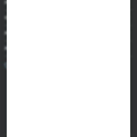
INFORMACJE
OBSŁUGA KLIENTA
MOJE KONTO
MASZ PYTANIE?
+48 502 050 479
Zapraszamy pon.-pt. 9.00-15.00
sklep@agrii.pl
FORMULARZ KONTAKTOWY