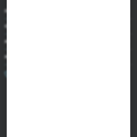
INFORMACJE
OBSŁUGA KLIENTA
MOJE KONTO
MASZ PYTANIE?
+48 502 050 479
Zapraszamy pon.-pt. 9.00-15.00
sklep@agrii.pl
FORMULARZ KONTAKTOWY