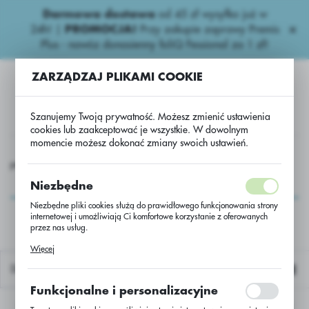
Darmowa dostawa
od 45 zł wysyłka już w
USTAWIENIA REGIONALNE
24h!
|
PROMOCJA!
Przy zakupie zaprawy Premis
Plus - nawóz donasienny foliQ Fessional za 1 zł!
Lokalizacja
ZARZĄDZAJ PLIKAMI COOKIE
Polska
Język
Szanujemy Twoją prywatność. Możesz zmienić ustawienia
polski
cookies lub zaakceptować je wszystkie. W dowolnym
momencie możesz dokonać zmiany swoich ustawień.
Waluta
iepestycydowe
Nawozy dolistne.
FoliQ Fessional płynny.
Polski złoty (PLN)
FoliQ Fessional
Niezbędne
płynny.
Niezbędne pliki cookies służą do prawidłowego funkcjonowania strony
internetowej i umożliwiają Ci komfortowe korzystanie z oferowanych
ZAPISZ
przez nas usług.
Pliki cookies odpowiadają na podejmowane przez Ciebie działania w
Więcej
celu m.in. dostosowania Twoich ustawień preferencji prywatności,
logowania czy wypełniania formularzy. Dzięki plikom cookies strona, z
Domyślnie
której korzystasz, może działać bez zakłóceń.
Funkcjonalne i personalizacyjne