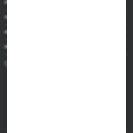
INFORMACJE
OBSŁUGA KLIENTA
MOJE KONTO
MASZ PYTANIE?
+48 502 050 479
Zapraszamy pon.-pt. 9.00-15.00
sklep@agrii.pl
FORMULARZ KONTAKTOWY