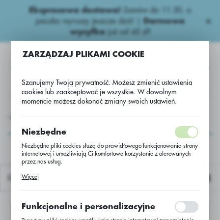
Ekspresowa dostawa!
Zamów do 11:30, a
USTAWIENIA REGIONALNE
paczka wyruszy jeszcze dziś! |
Darmowa
wysyłka
już od 45 zł!
Lokalizacja
ZARZĄDZAJ PLIKAMI COOKIE
Polska
Język
Szanujemy Twoją prywatność. Możesz zmienić ustawienia
polski
cookies lub zaakceptować je wszystkie. W dowolnym
momencie możesz dokonać zmiany swoich ustawień.
Waluta
y dolistne-export
Nawozy dolistne Export
FoliqFessional
Polski złoty (PLN)
FoliqFessional
Niezbędne
Niezbędne pliki cookies służą do prawidłowego funkcjonowania strony
internetowej i umożliwiają Ci komfortowe korzystanie z oferowanych
ZAPISZ
przez nas usług.
Pliki cookies odpowiadają na podejmowane przez Ciebie działania w
Więcej
Domyślnie
celu m.in. dostosowania Twoich ustawień preferencji prywatności,
logowania czy wypełniania formularzy. Dzięki plikom cookies strona, z
której korzystasz, może działać bez zakłóceń.
Funkcjonalne i personalizacyjne
Nie znaleziono produktów w tej kategorii:
Proszę wybrać inną kategorię.