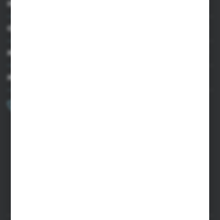
INFORMACJE
OBSŁUGA KLIENTA
MOJE KONTO
MASZ PYTANIE?
+48 502 050 479
Zapraszamy pon.-pt. 9.00-15.00
sklep@agrii.pl
FORMULARZ KONTAKTOWY