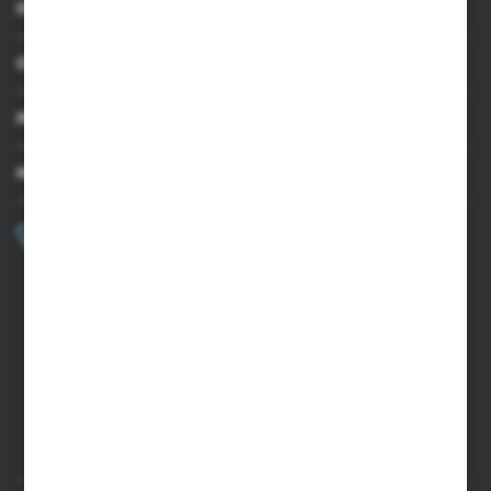
INFORMACJE
OBSŁUGA KLIENTA
MOJE KONTO
MASZ PYTANIE?
+48 502 050 479
Zapraszamy pon.-pt. 9.00-15.00
sklep@agrii.pl
FORMULARZ KONTAKTOWY