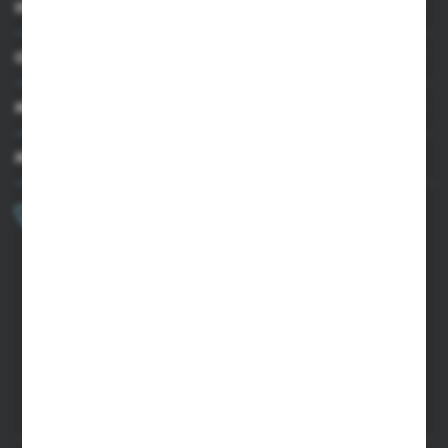
INFORMACJE
OBSŁUGA KLIENTA
MOJE KONTO
MASZ PYTANIE?
+48 502 050 479
Zapraszamy pon.-pt. 9.00-15.00
sklep@agrii.pl
FORMULARZ KONTAKTOWY