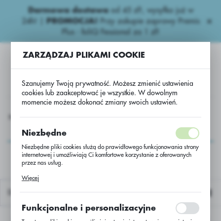
Darmowa dostawa
od 45 zł!, wysyłka już w
USTAWIENIA REGIONALNE
24h!
|
PROMOCJA!
Przy zakupie zaprawy Premis
Plus - foliQ Fessional za 1 zł!
Lokalizacja
ZARZĄDZAJ PLIKAMI COOKIE
Polska
Język
Szanujemy Twoją prywatność. Możesz zmienić ustawienia
polski
cookies lub zaakceptować je wszystkie. W dowolnym
momencie możesz dokonać zmiany swoich ustawień.
Waluta
Nawozy dolistne Niepestycydowe
FoliQ Mn Manganowy Ex
Polski złoty (PLN)
FoliQ Mn Manganowy
Niezbędne
Ex
Niezbędne pliki cookies służą do prawidłowego funkcjonowania strony
internetowej i umożliwiają Ci komfortowe korzystanie z oferowanych
ZAPISZ
przez nas usług.
Pliki cookies odpowiadają na podejmowane przez Ciebie działania w
Więcej
celu m.in. dostosowania Twoich ustawień preferencji prywatności,
logowania czy wypełniania formularzy. Dzięki plikom cookies strona, z
Domyślnie
której korzystasz, może działać bez zakłóceń.
Funkcjonalne i personalizacyjne