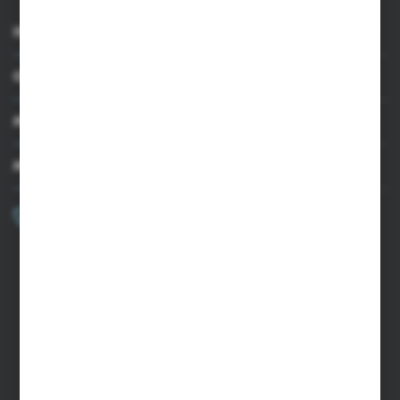
INFORMACJE
OBSŁUGA KLIENTA
MOJE KONTO
MASZ PYTANIE?
+48 502 050 479
Zapraszamy pon.-pt. 9.00-15.00
sklep@agrii.pl
FORMULARZ KONTAKTOWY