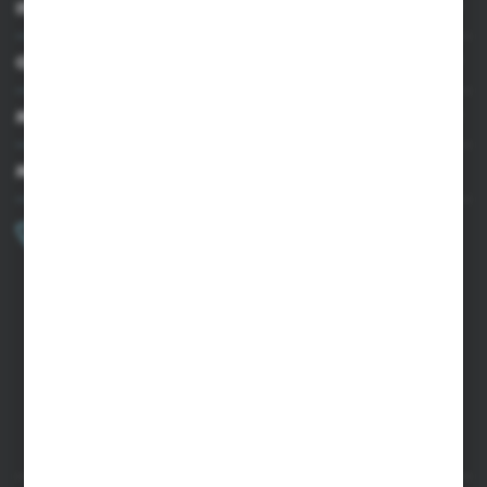
INFORMACJE
OBSŁUGA KLIENTA
MOJE KONTO
MASZ PYTANIE?
+48 502 050 479
Zapraszamy pon.-pt. 9.00-15.00
sklep@agrii.pl
FORMULARZ KONTAKTOWY