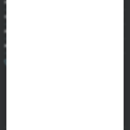
INFORMACJE
OBSŁUGA KLIENTA
MOJE KONTO
MASZ PYTANIE?
+48 502 050 479
Zapraszamy pon.-pt. 9.00-15.00
sklep@agrii.pl
FORMULARZ KONTAKTOWY