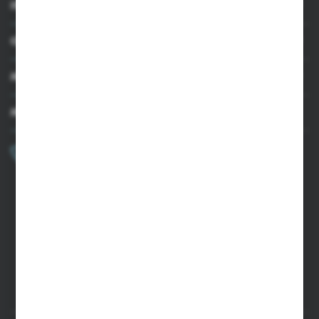
INFORMACJE
OBSŁUGA KLIENTA
MOJE KONTO
MASZ PYTANIE?
+48 502 050 479
Zapraszamy pon.-pt. 9.00-15.00
sklep@agrii.pl
FORMULARZ KONTAKTOWY