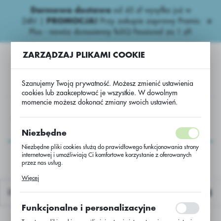
Darmowa dostawa
od 45 zł wysyłka już w
USTAWIENIA REGIONALNE
24h!
|
PROMOCJA!
Przy zakupie zaprawy Premis
Plus - nawóz donasienny foliQ Fessional za 1 zł!
Lokalizacja
ZARZĄDZAJ PLIKAMI COOKIE
Polska
Język
Szanujemy Twoją prywatność. Możesz zmienić ustawienia
polski
cookies lub zaakceptować je wszystkie. W dowolnym
momencie możesz dokonać zmiany swoich ustawień.
Waluta
rt
Nawozy dolistne Export
FoliQ Zn+Cynkowo-Borowy Ex
Polski złoty (PLN)
FoliQ Zn+Cynkowo-
Niezbędne
Borowy Ex
Niezbędne pliki cookies służą do prawidłowego funkcjonowania strony
internetowej i umożliwiają Ci komfortowe korzystanie z oferowanych
ZAPISZ
przez nas usług.
Pliki cookies odpowiadają na podejmowane przez Ciebie działania w
Więcej
celu m.in. dostosowania Twoich ustawień preferencji prywatności,
logowania czy wypełniania formularzy. Dzięki plikom cookies strona, z
Domyślnie
której korzystasz, może działać bez zakłóceń.
Funkcjonalne i personalizacyjne