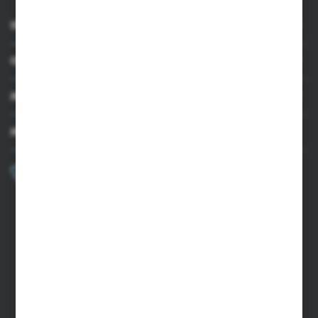
INFORMACJE
OBSŁUGA KLIENTA
MOJE KONTO
MASZ PYTANIE?
+48 502 050 479
Zapraszamy pon.-pt. 9.00-15.00
sklep@agrii.pl
FORMULARZ KONTAKTOWY