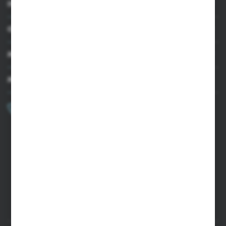
INFORMACJE
OBSŁUGA KLIENTA
MOJE KONTO
MASZ PYTANIE?
+48 502 050 479
Zapraszamy pon.-pt. 9.00-15.00
sklep@agrii.pl
FORMULARZ KONTAKTOWY