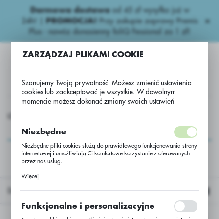
Darmowa dostawa
od 45 zł wysyłka już w
USTAWIENIA REGIONALNE
24h!
|
PROMOCJA!
Przy zakupie zaprawy Premis
Plus - nawóz donasienny foliQ Fessional za 1 zł!
Lokalizacja
ZARZĄDZAJ PLIKAMI COOKIE
Polska
Język
Szanujemy Twoją prywatność. Możesz zmienić ustawienia
polski
cookies lub zaakceptować je wszystkie. W dowolnym
momencie możesz dokonać zmiany swoich ustawień.
Waluta
WOZY
Proste nawozy
Proste
Fosforan amonu 12-52
Polski złoty (PLN)
Fosforan amonu 12-
Niezbędne
52
Niezbędne pliki cookies służą do prawidłowego funkcjonowania strony
internetowej i umożliwiają Ci komfortowe korzystanie z oferowanych
ZAPISZ
przez nas usług.
Pliki cookies odpowiadają na podejmowane przez Ciebie działania w
Więcej
celu m.in. dostosowania Twoich ustawień preferencji prywatności,
logowania czy wypełniania formularzy. Dzięki plikom cookies strona, z
Domyślnie
której korzystasz, może działać bez zakłóceń.
Funkcjonalne i personalizacyjne