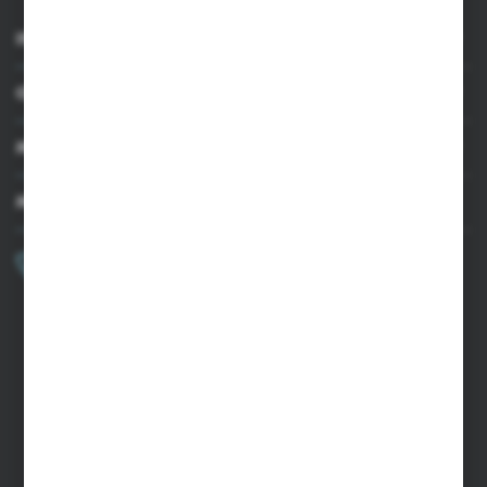
INFORMACJE
OBSŁUGA KLIENTA
MOJE KONTO
MASZ PYTANIE?
+48 502 050 479
Zapraszamy pon.-pt. 9.00-15.00
sklep@agrii.pl
FORMULARZ KONTAKTOWY