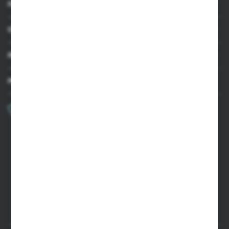
INFORMACJE
OBSŁUGA KLIENTA
MOJE KONTO
MASZ PYTANIE?
+48 502 050 479
Zapraszamy pon.-pt. 9.00-15.00
sklep@agrii.pl
FORMULARZ KONTAKTOWY