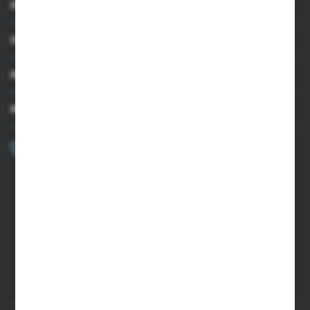
INFORMACJE
OBSŁUGA KLIENTA
MOJE KONTO
MASZ PYTANIE?
+48 502 050 479
Zapraszamy pon.-pt. 9.00-15.00
sklep@agrii.pl
FORMULARZ KONTAKTOWY