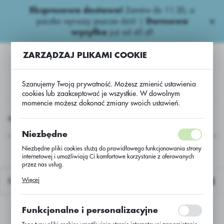
Ekspresowa dostawa!
Zamów do 11:30, a
USTAWIENIA REGIONALNE
paczka wyruszy jeszcze dziś! |
Darmowa
wysyłka
już od 45 zł!
Lokalizacja
ZARZĄDZAJ PLIKAMI COOKIE
Polska
Język
Szanujemy Twoją prywatność. Możesz zmienić ustawienia
polski
cookies lub zaakceptować je wszystkie. W dowolnym
momencie możesz dokonać zmiany swoich ustawień.
Waluta
CHEMIA
Fungicydy zbożowe
Triazole
Fusaro PAK"
Polski złoty (PLN)
Fusaro PAK"
Niezbędne
Niezbędne pliki cookies służą do prawidłowego funkcjonowania strony
internetowej i umożliwiają Ci komfortowe korzystanie z oferowanych
ZAPISZ
przez nas usług.
Pliki cookies odpowiadają na podejmowane przez Ciebie działania w
Więcej
Domyślnie
celu m.in. dostosowania Twoich ustawień preferencji prywatności,
logowania czy wypełniania formularzy. Dzięki plikom cookies strona, z
której korzystasz, może działać bez zakłóceń.
Funkcjonalne i personalizacyjne
Nie znaleziono produktów w tej kategorii:
Proszę wybrać inną kategorię.