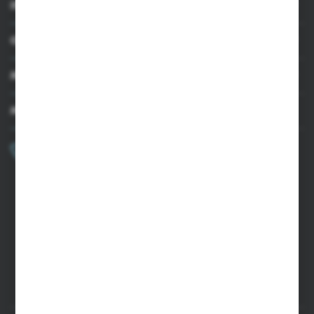
INFORMACJE
OBSŁUGA KLIENTA
MOJE KONTO
MASZ PYTANIE?
+48 502 050 479
Zapraszamy pon.-pt. 9.00-15.00
sklep@agrii.pl
FORMULARZ KONTAKTOWY