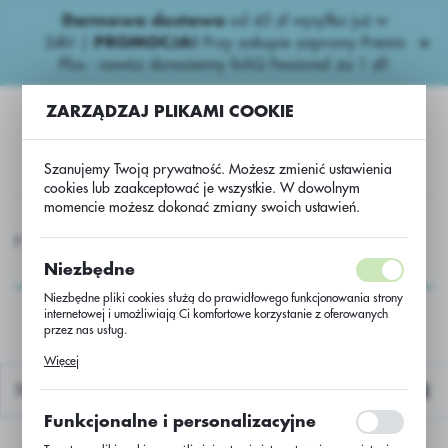
Darmowa dostawa
od 45 zł wysyłka już w
USTAWIENIA REGIONALNE
24h!
|
PROMOCJA!
Przy zakupie zaprawy Premis
Plus - nawóz donasienny foliQ Fessional za 1 zł!
Lokalizacja
ZARZĄDZAJ PLIKAMI COOKIE
Polska
Język
Szanujemy Twoją prywatność. Możesz zmienić ustawienia
polski
cookies lub zaakceptować je wszystkie. W dowolnym
momencie możesz dokonać zmiany swoich ustawień.
Waluta
cydy zbożowe
Strobiluryny
Fusaro Xpro (Delaro+Variano)
Polski złoty (PLN)
Fusaro Xpro
Niezbędne
(Delaro+Variano)
Niezbędne pliki cookies służą do prawidłowego funkcjonowania strony
internetowej i umożliwiają Ci komfortowe korzystanie z oferowanych
ZAPISZ
przez nas usług.
Pliki cookies odpowiadają na podejmowane przez Ciebie działania w
Więcej
celu m.in. dostosowania Twoich ustawień preferencji prywatności,
logowania czy wypełniania formularzy. Dzięki plikom cookies strona, z
Domyślnie
której korzystasz, może działać bez zakłóceń.
Funkcjonalne i personalizacyjne