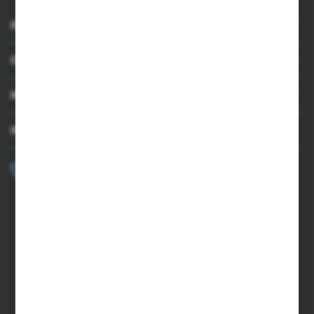
INFORMACJE
OBSŁUGA KLIENTA
MOJE KONTO
MASZ PYTANIE?
+48 502 050 479
Zapraszamy pon.-pt. 9.00-15.00
sklep@agrii.pl
FORMULARZ KONTAKTOWY