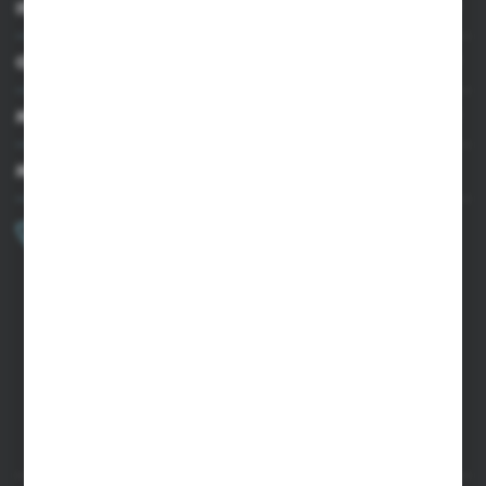
INFORMACJE
OBSŁUGA KLIENTA
MOJE KONTO
MASZ PYTANIE?
+48 502 050 479
Zapraszamy pon.-pt. 9.00-15.00
sklep@agrii.pl
FORMULARZ KONTAKTOWY