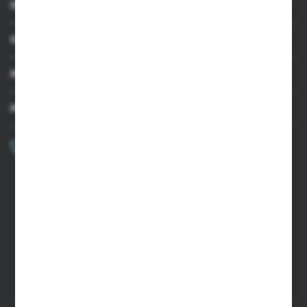
INFORMACJE
OBSŁUGA KLIENTA
MOJE KONTO
MASZ PYTANIE?
+48 502 050 479
Zapraszamy pon.-pt. 9.00-15.00
sklep@agrii.pl
FORMULARZ KONTAKTOWY