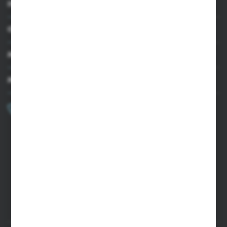
INFORMACJE
OBSŁUGA KLIENTA
MOJE KONTO
MASZ PYTANIE?
+48 502 050 479
Zapraszamy pon.-pt. 9.00-15.00
sklep@agrii.pl
FORMULARZ KONTAKTOWY