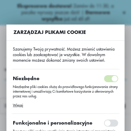
Ekspresowa dostawa!
Zamów do 11:30, a
USTAWIENIA REGIONALNE
paczka wyruszy jeszcze dziś! |
Darmowa
wysyłka
już od 45 zł!
Lokalizacja
ZARZĄDZAJ PLIKAMI COOKIE
Polska
Język
Szanujemy Twoją prywatność. Możesz zmienić ustawienia
polski
cookies lub zaakceptować je wszystkie. W dowolnym
momencie możesz dokonać zmiany swoich ustawień.
Waluta
Strączkowe Nasiona
Strączkowe
Groch siewny Arwena
Polski złoty (PLN)
Groch siewny Arwena
Niezbędne
Niezbędne pliki cookies służą do prawidłowego funkcjonowania strony
internetowej i umożliwiają Ci komfortowe korzystanie z oferowanych
ZAPISZ
przez nas usług.
Pliki cookies odpowiadają na podejmowane przez Ciebie działania w
Więcej
Domyślnie
celu m.in. dostosowania Twoich ustawień preferencji prywatności,
logowania czy wypełniania formularzy. Dzięki plikom cookies strona, z
której korzystasz, może działać bez zakłóceń.
Funkcjonalne i personalizacyjne
Nie znaleziono produktów w tej kategorii:
Proszę wybrać inną kategorię.