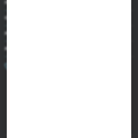
INFORMACJE
OBSŁUGA KLIENTA
MOJE KONTO
MASZ PYTANIE?
+48 502 050 479
Zapraszamy pon.-pt. 9.00-15.00
sklep@agrii.pl
FORMULARZ KONTAKTOWY