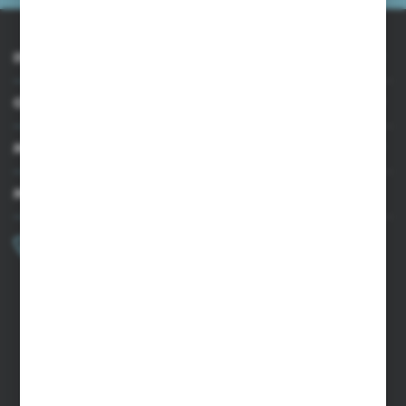
INFORMACJE
OBSŁUGA KLIENTA
MOJE KONTO
MASZ PYTANIE?
+48 502 050 479
Zapraszamy pon.-pt. 9.00-15.00
sklep@agrii.pl
FORMULARZ KONTAKTOWY