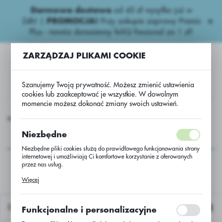
Darmowa dostawa
od 45 zł wysyłka już w
USTAWIENIA REGIONALNE
24h!
|
PROMOCJA!
Przy zakupie zaprawy Premis
Plus - nawóz donasienny foliQ Fessional za 1 zł!
Lokalizacja
ZARZĄDZAJ PLIKAMI COOKIE
Polska
Język
Szanujemy Twoją prywatność. Możesz zmienić ustawienia
polski
cookies lub zaakceptować je wszystkie. W dowolnym
momencie możesz dokonać zmiany swoich ustawień.
Waluta
iona
Strączkowe
Groch siewny Astronaute C/1 a’1000kg
Polski złoty (PLN)
Groch siewny
Niezbędne
Astronaute C/1
Niezbędne pliki cookies służą do prawidłowego funkcjonowania strony
ZAPISZ
internetowej i umożliwiają Ci komfortowe korzystanie z oferowanych
a’1000kg
przez nas usług.
Pliki cookies odpowiadają na podejmowane przez Ciebie działania w
Więcej
celu m.in. dostosowania Twoich ustawień preferencji prywatności,
logowania czy wypełniania formularzy. Dzięki plikom cookies strona, z
której korzystasz, może działać bez zakłóceń.
Domyślnie
Funkcjonalne i personalizacyjne