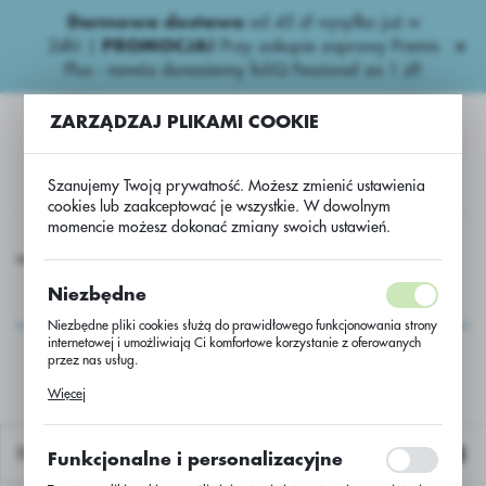
Darmowa dostawa
od 45 zł wysyłka już w
USTAWIENIA REGIONALNE
24h!
|
PROMOCJA!
Przy zakupie zaprawy Premis
Plus - nawóz donasienny foliQ Fessional za 1 zł!
Lokalizacja
ZARZĄDZAJ PLIKAMI COOKIE
Polska
Język
Szanujemy Twoją prywatność. Możesz zmienić ustawienia
polski
cookies lub zaakceptować je wszystkie. W dowolnym
momencie możesz dokonać zmiany swoich ustawień.
Waluta
siona
Strączkowe
Groch siewny Astronaute C/1 a’500 kg
Polski złoty (PLN)
Groch siewny
Niezbędne
Astronaute C/1 a’500
Niezbędne pliki cookies służą do prawidłowego funkcjonowania strony
ZAPISZ
internetowej i umożliwiają Ci komfortowe korzystanie z oferowanych
kg
przez nas usług.
Pliki cookies odpowiadają na podejmowane przez Ciebie działania w
Więcej
celu m.in. dostosowania Twoich ustawień preferencji prywatności,
logowania czy wypełniania formularzy. Dzięki plikom cookies strona, z
której korzystasz, może działać bez zakłóceń.
Domyślnie
Funkcjonalne i personalizacyjne