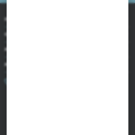
INFORMACJE
OBSŁUGA KLIENTA
MOJE KONTO
MASZ PYTANIE?
+48 502 050 479
Zapraszamy pon.-pt. 9.00-15.00
sklep@agrii.pl
FORMULARZ KONTAKTOWY