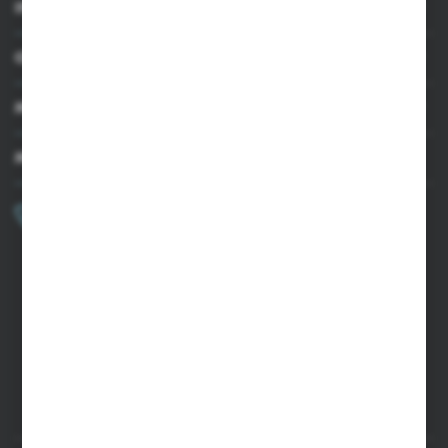
INFORMACJE
OBSŁUGA KLIENTA
MOJE KONTO
MASZ PYTANIE?
+48 502 050 479
Zapraszamy pon.-pt. 9.00-15.00
sklep@agrii.pl
FORMULARZ KONTAKTOWY