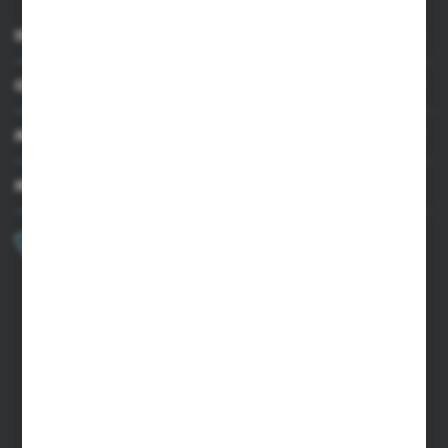
INFORMACJE
OBSŁUGA KLIENTA
MOJE KONTO
MASZ PYTANIE?
+48 502 050 479
Zapraszamy pon.-pt. 9.00-15.00
sklep@agrii.pl
FORMULARZ KONTAKTOWY