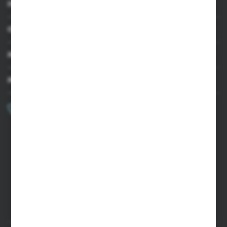
INFORMACJE
OBSŁUGA KLIENTA
MOJE KONTO
MASZ PYTANIE?
+48 502 050 479
Zapraszamy pon.-pt. 9.00-15.00
sklep@agrii.pl
FORMULARZ KONTAKTOWY