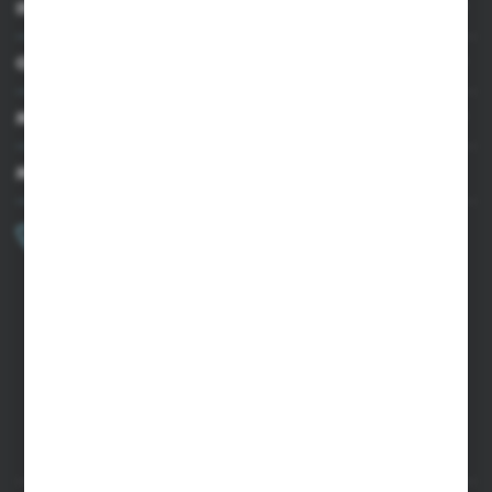
INFORMACJE
OBSŁUGA KLIENTA
MOJE KONTO
MASZ PYTANIE?
+48 502 050 479
Zapraszamy pon.-pt. 9.00-15.00
sklep@agrii.pl
FORMULARZ KONTAKTOWY